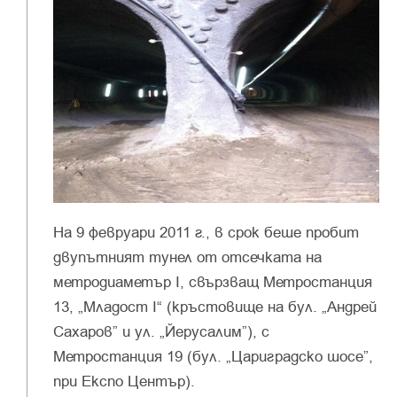
На 9 февруари 2011 г., в срок беше пробит
двупътният тунел от отсечката на
метродиаметър І, свързващ Метростанция
13, „Младост І“ (кръстовище на бул. „Андрей
Сахаров” и ул. „Йерусалим”), с
Метростанция 19 (бул. „Цариградско шосе”,
при Експо Център).