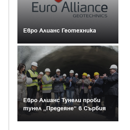
Евро Алианс Геотехника
Евро Алианс Тунели проби
тунел „Предеяне“ в Сърбия